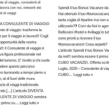
te di viaggio
,
consulenti di
Spendi il tuo Bonus Vacanze da n
lavora con noi
,
network dei
ti di viaggi
Hai ottenuto il tuo #bonusvacan
tanta voglia di #partire ma non 
A CONSULENTE DI VIAGGIO
utilizzarlo?❓ Corri da Noi in agenz
te di viaggio: trasforma la
Bellissimi #hotel e #villaggi in tut
 per il viaggio in lavoro!!! Cogli
sono pronti a ricevere il tuo
l’opportunità della nostra
#bonusvacanze! Cosa aspetti?
!!! Il Consulente di viaggio è
L’articolo Spendi il tuo Bonus V
a figura professionale nel
da noi!!! sembra essere il primo
del turismo. E’ rivolto a chi vuole
CUBO VACANZE!. Offerta scritta
endere questo percorso
Luglio, 2020 – Consulente di via
ivo lavorando a tempo pieno o
CUBO…
Leggi tutto »
, al di fuori delle mura
nzia di viaggi tradizionale,
ando […] L’articolo DIVENTA
ENTE DI VIAGGIO sembra
il primo su…
Leggi tutto »