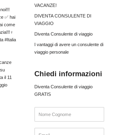
VACANZE!
oi!!!
DIVENTA CONSULENTE DI
ze ✅ hai
VIAGGIO
sai come
ia!!!‍♀️
Diventa Consulente di viaggio
ta #Italia
I vantaggi di avere un consulente di
viaggio personale
acanze
 su
Chiedi informazioni
 il 11
ggio
Diventa Consulente di viaggio
GRATIS