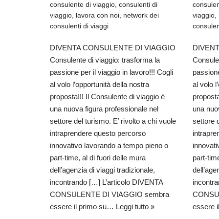
consulente di viaggio
,
consulenti di
consulen
viaggio
,
lavora con noi
,
network dei
viaggio
,
consulenti di viaggi
consulen
DIVENTA CONSULENTE DI VIAGGIO
DIVENT
Consulente di viaggio: trasforma la
Consulen
passione per il viaggio in lavoro!!! Cogli
passione
al volo l’opportunità della nostra
al volo 
proposta!!! Il Consulente di viaggio è
proposta
una nuova figura professionale nel
una nuov
settore del turismo. E’ rivolto a chi vuole
settore 
intraprendere questo percorso
intrapr
innovativo lavorando a tempo pieno o
innovat
part-time, al di fuori delle mura
part-time
dell’agenzia di viaggi tradizionale,
dell’age
incontrando […] L’articolo DIVENTA
incontr
CONSULENTE DI VIAGGIO sembra
CONSUL
essere il primo su…
Leggi tutto »
essere 