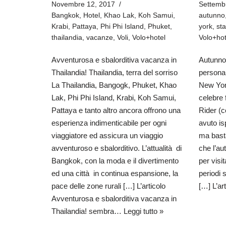
Novembre 12, 2017
Settemb
Bangkok
,
Hotel
,
Khao Lak
,
Koh Samui
,
autunno
Krabi
,
Pattaya
,
Phi Phi Island
,
Phuket
,
york
,
sta
thailandia
,
vacanze
,
Voli
,
Volo+hotel
Volo+hot
Avventurosa e sbalorditiva vacanza in
Autunno
Thailandia! Thailandia, terra del sorriso
persona,
La Thailandia, Bangogk, Phuket, Khao
New York
Lak, Phi Phi Island, Krabi, Koh Samui,
celebre
Pattaya e tanto altro ancora offrono una
Rider (
esperienza indimenticabile per ogni
avuto is
viaggiatore ed assicura un viaggio
ma basta
avventuroso e sbalorditivo. L’attualità di
che l’au
Bangkok, con la moda e il divertimento
per visi
ed una città in continua espansione, la
periodi 
pace delle zone rurali […] L’articolo
[…] L’a
Avventurosa e sbalorditiva vacanza in
Thailandia! sembra…
Leggi tutto »