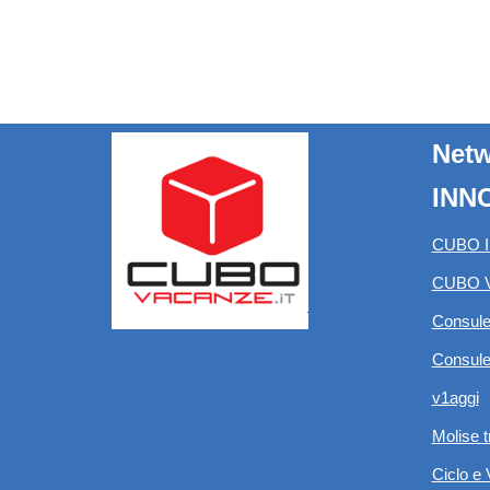
Net
INN
CUBO 
CUBO 
Consule
Consul
v1aggi
Molise t
Ciclo e 