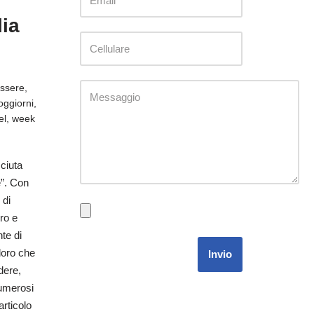
lia
essere
,
oggiorni
,
el
,
week
sciuta
e”. Con
 di
ero e
te di
oloro che
Invio
dere,
numerosi
articolo