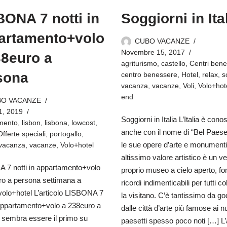
BONA 7 notti in
Soggiorni in Ita
artamento+volo
CUBO VACANZE
Novembre 15, 2017
38euro a
agriturismo
,
castello
,
Centri ben
sona
centro benessere
,
Hotel
,
relax
,
s
vacanza
,
vacanze
,
Voli
,
Volo+hot
end
BO VACANZE
1, 2019
Soggiorni in Italia L’Italia è cono
mento
,
lisbon
,
lisbona
,
lowcost
,
anche con il nome di “Bel Paes
Offerte speciali
,
portogallo
,
le sue opere d’arte e monumenti
vacanza
,
vacanze
,
Volo+hotel
altissimo valore artistico è un v
 7 notti in appartamento+volo
proprio museo a cielo aperto, fon
ro a persona settimana a
ricordi indimenticabili per tutti c
volo+hotel L’articolo LISBONA 7
la visitano. C’è tantissimo da go
 appartamento+volo a 238euro a
dalle città d’arte più famose ai 
 sembra essere il primo su
paesetti spesso poco noti […] L’