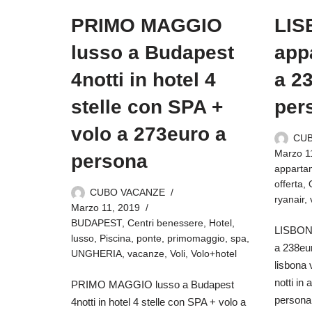
PRIMO MAGGIO
LIS
lusso a Budapest
app
4notti in hotel 4
a 2
stelle con SPA +
per
volo a 273euro a
CU
Marzo 1
persona
apparta
offerta
,
CUBO VACANZE
ryanair
,
Marzo 11, 2019
BUDAPEST
,
Centri benessere
,
Hotel
,
LISBONA
lusso
,
Piscina
,
ponte
,
primomaggio
,
spa
,
a 238eu
UNGHERIA
,
vacanze
,
Voli
,
Volo+hotel
lisbona 
notti in
PRIMO MAGGIO lusso a Budapest
persona
4notti in hotel 4 stelle con SPA + volo a