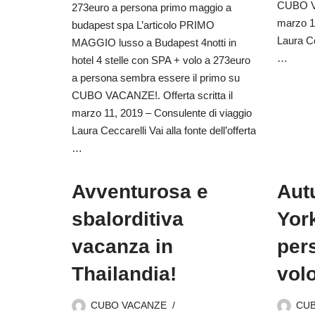
CUBO VA
273euro a persona primo maggio a
marzo 1
budapest spa L’articolo PRIMO
Laura Ce
MAGGIO lusso a Budapest 4notti in
…
hotel 4 stelle con SPA + volo a 273euro
a persona sembra essere il primo su
CUBO VACANZE!. Offerta scritta il
marzo 11, 2019 – Consulente di viaggio
Laura Ceccarelli Vai alla fonte dell’offerta
…
Avventurosa e
Aut
sbalorditiva
Yor
vacanza in
per
Thailandia!
vol
CUBO VACANZE
CU