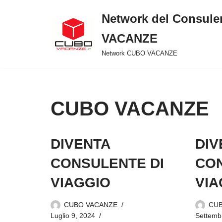
Network del Consule
Vai
VACANZE
al
contenuto
Network CUBO VACANZE
CUBO VACANZE
DIVENTA
DIV
CONSULENTE DI
CON
VIAGGIO
VIA
CUBO VACANZE
CU
Luglio 9, 2024
Settemb