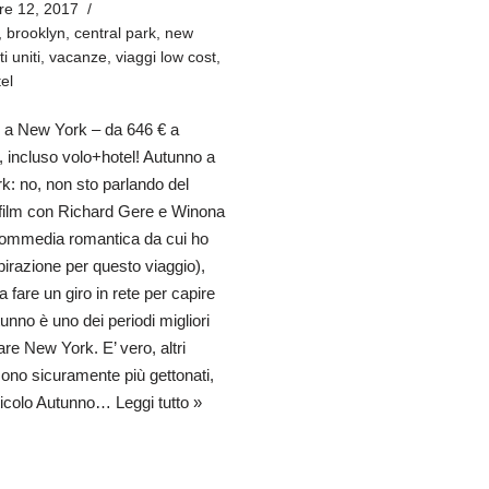
re 12, 2017
,
brooklyn
,
central park
,
new
ti uniti
,
vacanze
,
viaggi low cost
,
el
 a New York – da 646 € a
 incluso volo+hotel! Autunno a
: no, non sto parlando del
 film con Richard Gere e Winona
commedia romantica da cui ho
pirazione per questo viaggio),
 fare un giro in rete per capire
tunno è uno dei periodi migliori
tare New York. E’ vero, altri
sono sicuramente più gettonati,
rticolo Autunno…
Leggi tutto »