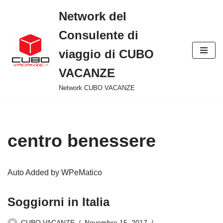
Network del
Vai
Consulente di
al
viaggio di CUBO
contenuto
VACANZE
Network CUBO VACANZE
centro benessere
Auto Added by WPeMatico
Soggiorni in Italia
CUBO VACANZE
Novembre 15, 2017